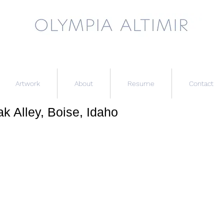
Artwork
About
Resume
Contact
ak Alley, Boise, Idaho